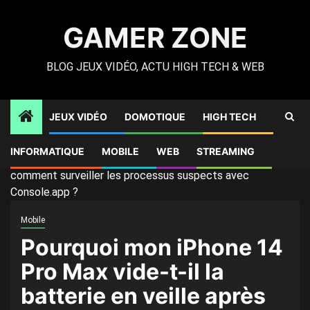
Skip
to
GAMER ZONE
content
BLOG JEUX VIDÉO, ACTU HIGH TECH & WEB
JEUX VIDÉO
DOMOTIQUE
HIGH TECH
Gamer Zone
»
High Tech
»
Pourquoi mon iPhone 14 Pro
INFORMATIQUE
MOBILE
WEB
STREAMING
Max vide-t-il la batterie en veille après la MAJ iOS 17.4 et
comment surveiller les processus suspects avec
Console.app ?
Mobile
Pourquoi mon iPhone 14
Pro Max vide-t-il la
batterie en veille après