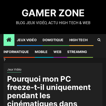
Skip
to
GAMER ZONE
content
BLOG JEUX VIDÉO, ACTU HIGH TECH & WEB
JEUX VIDÉO
DOMOTIQUE
HIGH TECH
Gamer Zone
»
High Tech
»
Pourquoi mon PC freeze-t-il
INFORMATIQUE
MOBILE
WEB
STREAMING
uniquement pendant les cinématiques dans Baldur’s Gate 3
?
Jeux Vidéo
Pourquoi mon PC
freeze-t-il uniquement
pendant les
cinématiques dans