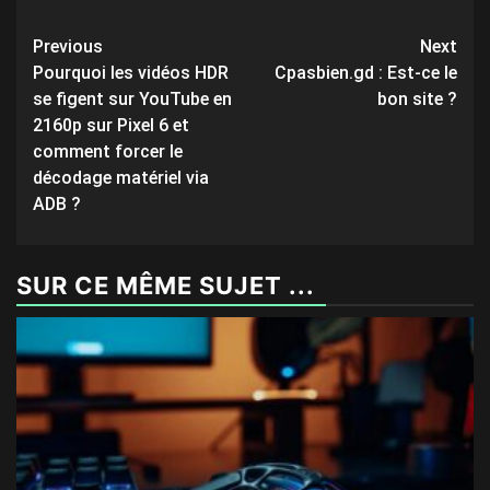
Post
Previous
Next
Pourquoi les vidéos HDR
Cpasbien.gd : Est-ce le
navigation
se figent sur YouTube en
bon site ?
2160p sur Pixel 6 et
comment forcer le
décodage matériel via
ADB ?
SUR CE MÊME SUJET ...