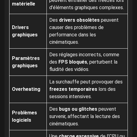
peuvent entraîner des freezes lors
matérielle
d’éléments graphiques complexes.
Des
drivers obsolètes
peuvent
Drivers
causer des problèmes de
graphiques
performance dans les
cinématiques.
Des réglages incorrects, comme
Paramètres
des
FPS bloqués
, perturbent la
graphiques
fluidité des vidéos.
La surchauffe peut provoquer des
Overheating
freezes temporaires
lors des
sessions intensives.
Des
bugs ou glitches
peuvent
Problèmes
survenir, affectant la lecture des
logiciels
cinématiques.
Une
charge excessive
de l’CPU ou