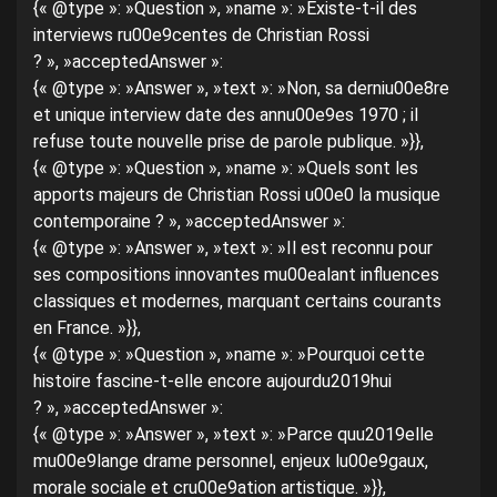
{« @type »: »Question », »name »: »Existe-t-il des
interviews ru00e9centes de Christian Rossi
? », »acceptedAnswer »:
{« @type »: »Answer », »text »: »Non, sa derniu00e8re
et unique interview date des annu00e9es 1970 ; il
refuse toute nouvelle prise de parole publique. »}},
{« @type »: »Question », »name »: »Quels sont les
apports majeurs de Christian Rossi u00e0 la musique
contemporaine ? », »acceptedAnswer »:
{« @type »: »Answer », »text »: »Il est reconnu pour
ses compositions innovantes mu00ealant influences
classiques et modernes, marquant certains courants
en France. »}},
{« @type »: »Question », »name »: »Pourquoi cette
histoire fascine-t-elle encore aujourdu2019hui
? », »acceptedAnswer »:
{« @type »: »Answer », »text »: »Parce quu2019elle
mu00e9lange drame personnel, enjeux lu00e9gaux,
morale sociale et cru00e9ation artistique. »}},