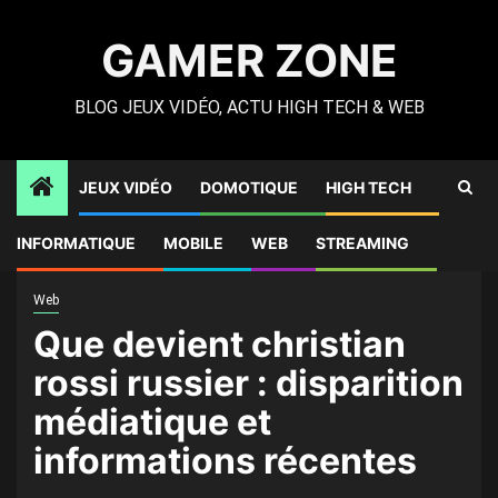
Skip
to
GAMER ZONE
content
BLOG JEUX VIDÉO, ACTU HIGH TECH & WEB
JEUX VIDÉO
DOMOTIQUE
HIGH TECH
Gamer Zone
»
High Tech
»
Que devient christian rossi
INFORMATIQUE
MOBILE
WEB
STREAMING
russier : disparition médiatique et informations récentes
Web
Que devient christian
rossi russier : disparition
médiatique et
informations récentes