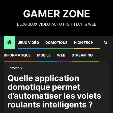
Skip
to
GAMER ZONE
content
BLOG JEUX VIDÉO, ACTU HIGH TECH & WEB
JEUX VIDÉO
DOMOTIQUE
HIGH TECH
Gamer Zone
»
High Tech
»
Quelle application domotique
INFORMATIQUE
MOBILE
WEB
STREAMING
permet d’automatiser les volets roulants intelligents ?
Domotique
Quelle application
domotique permet
d’automatiser les volets
roulants intelligents ?