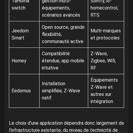
TaHoma
gestion multi-
Somfy, io-
switch
équipements,
homecontrol,
scénarios avancés
RTS
Open source, grande
Jeedom
Multi-marques
flexibilité,
Smart
et protocoles
communauté active
Compatibilité
Z-Wave,
Homey
étendue, app mobile
Zigbee, Wifi,
intuitive
RF
Équipements
Installation
Z-Wave et
Eedomus
simplifiée, Z-Wave
autres sur
natif
intégration
Le choix d’une application dépendra donc largement de
l’infrastructure existante, du niveau de technicité de