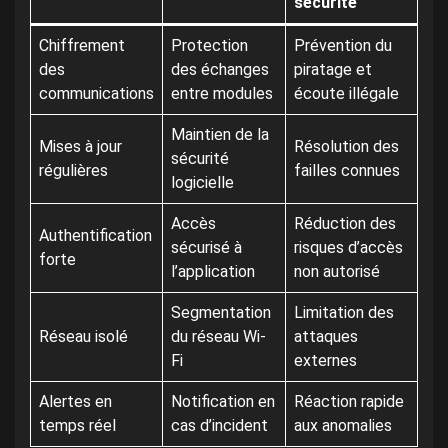
sécurité
Chiffrement
Protection
Prévention du
des
des échanges
piratage et
communications
entre modules
écoute illégale
Maintien de la
Mises à jour
Résolution des
sécurité
régulières
failles connues
logicielle
Accès
Réduction des
Authentification
sécurisé à
risques d’accès
forte
l’application
non autorisé
Segmentation
Limitation des
Réseau isolé
du réseau Wi-
attaques
Fi
externes
Alertes en
Notification en
Réaction rapide
temps réel
cas d’incident
aux anomalies