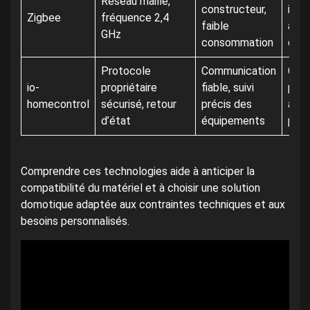
Réseau maillé,
constructeur,
inte
Zigbee
fréquence 2,4
faible
avec
GHz
consommation
dom
Protocole
Communication
Com
io-
propriétaire
fiable, suivi
prin
homecontrol
sécurisé, retour
précis des
ave
d’état
équipements
part
Comprendre ces technologies aide à anticiper la
compatibilité du matériel et à choisir une solution
domotique adaptée aux contraintes techniques et aux
besoins personnalisés.