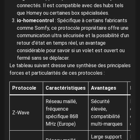
connectés. Il est compatible avec des hubs tels
que Homey ou certaines box spécialisées.
io-homecontrol
: Spécifique à certains fabricants
comme Somfy, ce protocole propriétaire offre une
communication ultra sécurisée et la possibilité d’un
retour d’état en temps réel, un avantage
considérable pour savoir si un volet est ouvert ou
fermé sans se déplacer.
Le tableau suivant dresse une synthèse des principales
forces et particularités de ces protocoles :
Protocole
Caractéristiques
Avantages
Limi
Réseau maillé,
Sécurité
Port
fréquence
élevée,
en m
Z-Wave
spécifique 868
compatibilité
dens
MHz (Europe)
multi-marques
de r
Large support
Poss