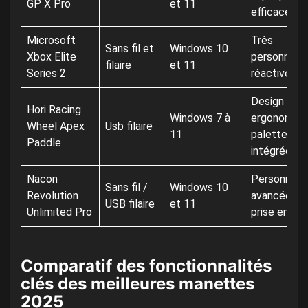
GP X Pro
et 11
efficace
Microsoft
Très
Sans fil et
Windows 10
Xbox Elite
personnalis
filaire
et 11
Series 2
réactive
Design
Hori Racing
Windows 7 à
ergonomiqu
Wheel Apex
Usb filaire
11
palettes
Paddle
intégrées
Nacon
Personnalis
Sans fil /
Windows 10
Revolution
avancée, b
USB filaire
et 11
Unlimited Pro
prise en ma
Comparatif des fonctionnalités
clés des meilleures manettes
2025