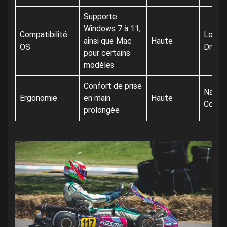
Supporte
Windows 7 à 11,
Compatibilité
Logit
ainsi que Mac
Haute
OS
Drivin
pour certains
modèles
Confort de prise
Nacon
Ergonomie
en main
Haute
Comp
prolongée