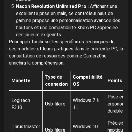
Nacon Revolution Unlimited Pro :
Affichant une
excellente prise en main, ce contrôleur haut de
gamme propose une personnalisation avancée des
boutons et une compatibilité Xbox/PC appréciée
des joueurs exigeants.
Pour approfondir sur les spécificités techniques de
ces modèles et leurs pratiques dans le contexte PC, la
consultation de ressources comme
Gamerz0ne
enrichira la compréhension.
Type de
Compatibilité
Manette
Points for
connexion
OS
Prise en ma
Logitech
Windows 7 à
Usb filaire
ergonomiqu
F310
11
durable
Précision, r
Thrustmaster
Windows 10
Usb filaire
haptique