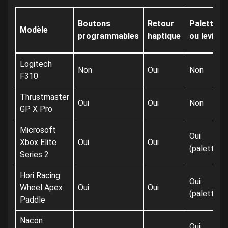
Boutons
Retour
Palette
Modèle
programmables
haptique
ou levier
Logitech
Non
Oui
Non
F310
Thrustmaster
Oui
Oui
Non
GP X Pro
Microsoft
Oui
Xbox Elite
Oui
Oui
(palettes)
Series 2
Hori Racing
Oui
Wheel Apex
Oui
Oui
(palettes)
Paddle
Nacon
Oui