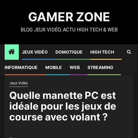
Skip
to
GAMER ZONE
content
BLOG JEUX VIDÉO, ACTU HIGH TECH & WEB
JEUX VIDÉO
DOMOTIQUE
HIGH TECH
Gamer Zone
»
High Tech
»
Quelle manette PC est idéale
INFORMATIQUE
MOBILE
WEB
STREAMING
pour les jeux de course avec volant ?
Jeux Vidéo
Quelle manette PC est
idéale pour les jeux de
course avec volant ?