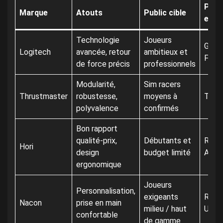
Prod
Marque
Atouts
Public cible
embl
Technologie
Joueurs
G29 D
Logitech
avancée, retour
ambitieux et
Forc
de force précis
professionnels
Modularité,
Sim racers
Thrustmaster
robustesse,
moyens à
T300
polyvalence
confirmés
Bon rapport
qualité-prix,
Débutants et
Raci
Hori
design
budget limité
Apex
ergonomique
Joueurs
Personnalisation,
exigeants
Revol
Nacon
prise en main
milieu / haut
Unlim
confortable
de gamme