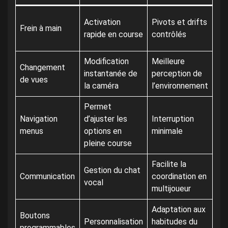
Mi
Activation
Pivots et drifts
Frein à main
Xbo
rapide en course
contrôlés
Ser
Modification
Meilleure
Changement
Lo
instantanée de
perception de
de vues
Dri
la caméra
l’environnement
Permet
Navigation
d’ajuster les
Interruption
Na
menus
options en
minimale
Co
pleine course
Facilite la
Gestion du chat
St
Communication
coordination en
vocal
St
multijoueur
Adaptation aux
Th
Boutons
Personnalisation
habitudes du
TM
programmables