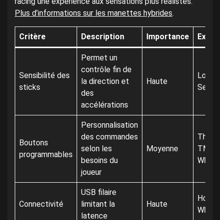
racing une expérience aux sensations plus réalistes.
Plus d’informations sur les manettes hybrides
.
Critère
Description
Importance
Exemp
Permet un
contrôle fin de
Sensibilité des
Logit
la direction et
Haute
sticks
Series
des
accélérations
Personnalisation
des commandes
Thrus
Boutons
selon les
Moyenne
TM O
programmables
besoins du
Wheel
joueur
USB filaire
Hori R
Connectivité
limitant la
Haute
Wheel
latence