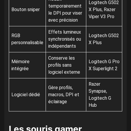
Logitech G502
temporairement
Bouton sniper
X Plus, Razer
le DPI pour viser
Viper V3 Pro
avec précision
Effets lumineux
RGB
Logitech G502
synchronisés ou
personnalisable
X Plus
indépendants
Conserve les
Mémoire
Logitech G Pro
profils sans
intégrée
X Superlight 2
logiciel externe
Razer
Gère profils,
Synapse,
Logiciel dédié
macros, DPI et
Logitech G
éclairage
Hub
Les souris gamer