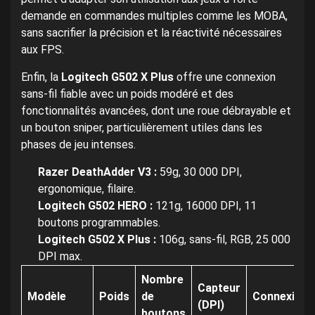
demande en commandes multiples comme les MOBA,
sans sacrifier la précision et la réactivité nécessaires
aux FPS.
Enfin, la
Logitech G502 X Plus
offre une connexion
sans-fil fiable avec un poids modéré et des
fonctionnalités avancées, dont une roue débrayable et
un bouton sniper, particulièrement utiles dans les
phases de jeu intenses.
Razer DeathAdder V3 :
59g, 30 000 DPI,
ergonomique, filaire.
Logitech G502 HERO :
121g, 16000 DPI, 11
boutons programmables.
Logitech G502 X Plus :
106g, sans-fil, RGB, 25 000
DPI max.
Nombre
Capteur
Modèle
Poids
de
Connexion
(DPI)
boutons