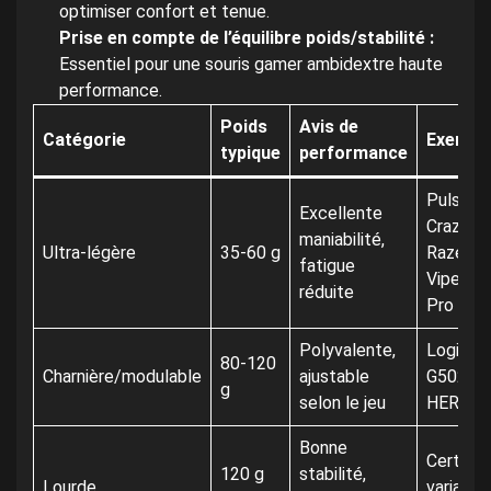
optimiser confort et tenue.
Prise en compte de l’équilibre poids/stabilité :
Essentiel pour une souris gamer ambidextre haute
performance.
Poids
Avis de
Catégorie
Exempl
typique
performance
Pulsar 
Excellente
CrazyLig
maniabilité,
Ultra-légère
35-60 g
Razer
fatigue
Viper V3
réduite
Pro
Polyvalente,
Logitec
80-120
Charnière/modulable
ajustable
G502
g
selon le jeu
HERO
Bonne
Certain
120 g
stabilité,
Lourde
variante