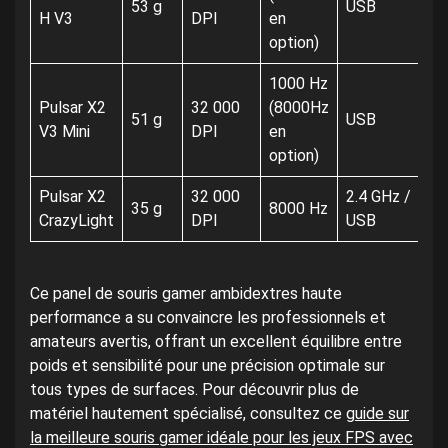
53 g
USB
H V3
DPI
en
option)
1000 Hz
Pulsar X2
32 000
(8000Hz
51 g
USB
V3 Mini
DPI
en
option)
Pulsar X2
32 000
2.4 GHz /
35 g
8000 Hz
CrazyLight
DPI
USB
Ce panel de souris gamer ambidextres haute
performance a su convaincre les professionnels et
amateurs avertis, offrant un excellent équilibre entre
poids et sensibilité pour une précision optimale sur
tous types de surfaces. Pour découvrir plus de
matériel hautement spécialisé, consultez ce
guide sur
la meilleure souris gamer idéale pour les jeux FPS avec