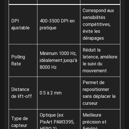
Correspond aux
sensibilités
DPI
400-3500 DPI en
compétitives,
ajustable
pratique
évite les
dérapages
Réduit la
Minimum 1000 Hz,
Polling
latence, améliore
idéalement jusqu’à
Rate
le suivi du
8000 Hz
mouvement
Permet de
Distance
repositionner
0.5 à 2 mm
de lift-off
sans déplacer le
curseur
Optique (ex:
Meilleure
Type de
PixArt PAW3395,
précision et
capteur
HERO 2)
fiabilité