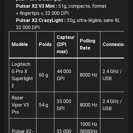
Pulsar X2 V3 Mini :
51g, compacte, format
« fingertips », 32 000 DPI.
Pulsar X2 CrazyLight :
35g, ultra-légère, sans-fil,
32 000 DPI.
Capteur
Polling
Modèle
Poids
(DPI
Connexion
Rate
max)
Logitech
G Pro X
44 000
2.4 GHz /
60 g
8000 Hz
Superlight
DPI
USB
2
Razer
35 000
2.4 GHz /
Viper V3
54 g
8000 Hz
DPI
USB
Pro
1000 Hz
Pulsar X2-
32 000
(8000Hz