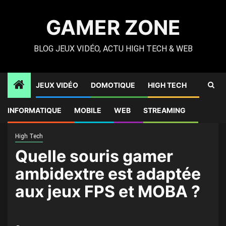
Skip
to
GAMER ZONE
content
BLOG JEUX VIDÉO, ACTU HIGH TECH & WEB
JEUX VIDÉO
DOMOTIQUE
HIGH TECH
Gamer Zone
»
High Tech
»
Quelle souris gamer ambidextre
INFORMATIQUE
MOBILE
WEB
STREAMING
est adaptée aux jeux FPS et MOBA ?
High Tech
Quelle souris gamer
ambidextre est adaptée
aux jeux FPS et MOBA ?