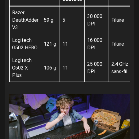
Razer
30 000
DeathAdder
59 g
5
Filaire
DPI
V3
Logitech
16 000
121 g
11
Filaire
G502 HERO
DPI
Logitech
25 000
2.4 GHz
G502 X
106 g
11
DPI
sans-fil
Plus