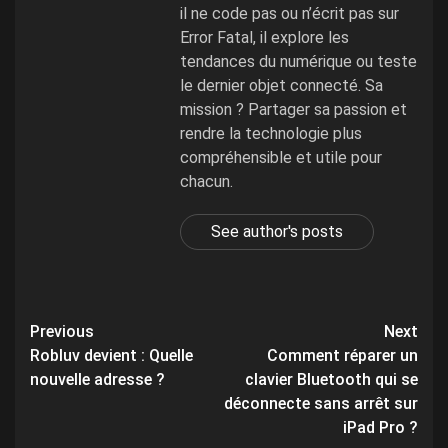
il ne code pas ou n’écrit pas sur
Error Fatal, il explore les
tendances du numérique ou teste
le dernier objet connecté. Sa
mission ? Partager sa passion et
rendre la technologie plus
compréhensible et utile pour
chacun.
See author's posts
Post
Previous
Next
Robluv devient : Quelle
Comment réparer un
navigation
nouvelle adresse ?
clavier Bluetooth qui se
déconnecte sans arrêt sur
iPad Pro ?