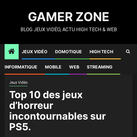
Skip
to
GAMER ZONE
content
BLOG JEUX VIDÉO, ACTU HIGH TECH & WEB
JEUX VIDÉO
DOMOTIQUE
HIGH TECH
Gamer Zone
»
High Tech
»
Top 10 des jeux d’horreur
INFORMATIQUE
MOBILE
WEB
STREAMING
incontournables sur PS5.
Jeux Vidéo
Top 10 des jeux
d’horreur
incontournables sur
PS5.