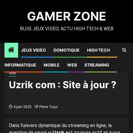
Skip
to
GAMER ZONE
content
BLOG JEUX VIDÉO, ACTU HIGH TECH & WEB
JEUX VIDÉO
DOMOTIQUE
HIGH TECH
Gamer Zone
»
High Tech
»
Uzrik com : Site à jour ?
INFORMATIQUE
MOBILE
WEB
STREAMING
Web
Uzrik com : Site à jour ?
4 juin 2025
Pierre Turjo
Dans l’univers dynamique du streaming en ligne, la
question de savoir si
Uzrik
est toujours actif et à jour