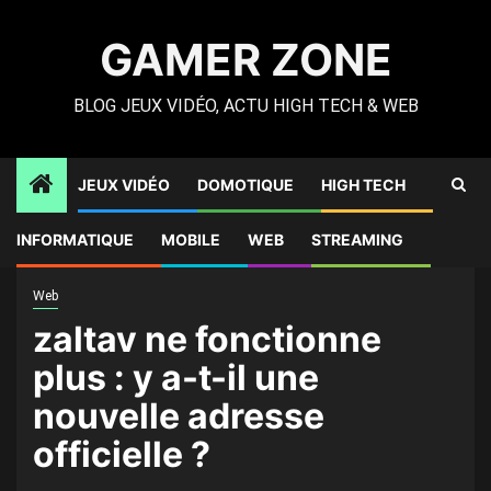
Skip
to
GAMER ZONE
content
BLOG JEUX VIDÉO, ACTU HIGH TECH & WEB
JEUX VIDÉO
DOMOTIQUE
HIGH TECH
Gamer Zone
»
High Tech
»
zaltav ne fonctionne plus : y a-t-
INFORMATIQUE
MOBILE
WEB
STREAMING
il une nouvelle adresse officielle ?
Web
zaltav ne fonctionne
plus : y a-t-il une
nouvelle adresse
officielle ?