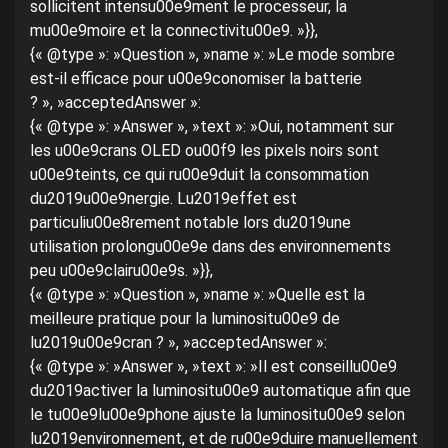
sollicitent intensu00e9ment le processeur, la
mu00e9moire et la connectivitu00e9. »}},
{« @type »: »Question », »name »: »Le mode sombre
est-il efficace pour u00e9conomiser la batterie
? », »acceptedAnswer »:
{« @type »: »Answer », »text »: »Oui, notamment sur
les u00e9crans OLED ou00f9 les pixels noirs sont
u00e9teints, ce qui ru00e9duit la consommation
du2019u00e9nergie. Lu2019effet est
particuliu00e8rement notable lors du2019une
utilisation prolongu00e9e dans des environnements
peu u00e9clairu00e9s. »}},
{« @type »: »Question », »name »: »Quelle est la
meilleure pratique pour la luminositu00e9 de
lu2019u00e9cran ? », »acceptedAnswer »:
{« @type »: »Answer », »text »: »Il est conseillu00e9
du2019activer la luminositu00e9 automatique afin que
le tu00e9lu00e9phone ajuste la luminositu00e9 selon
lu2019environnement, et de ru00e9duire manuellement