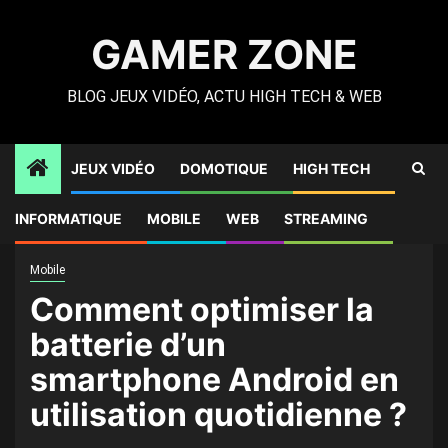
Skip
to
GAMER ZONE
content
BLOG JEUX VIDÉO, ACTU HIGH TECH & WEB
JEUX VIDÉO
DOMOTIQUE
HIGH TECH
Gamer Zone
»
High Tech
»
Comment optimiser la batterie
INFORMATIQUE
MOBILE
WEB
STREAMING
d’un smartphone Android en utilisation quotidienne ?
Mobile
Comment optimiser la
batterie d’un
smartphone Android en
utilisation quotidienne ?