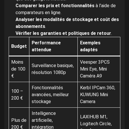
Comparer les prix et fonctionnalités
à l’aide de
comparateurs en ligne.
Analyser les modalités de stockage et coût des
abonnements
.
Vérifier les garanties et politiques de retour
.
Performance
Exemples
Budget
attendue
adaptés
Moins
Veesper 3PCS
Surveillance basique,
de 100
Mini Eye, Mini
résolution 1080p
€
Caméra A9
Fonctionnalités
Kerbl IPCam 360,
100 –
avancées, meilleur
KUWUNG Mini
200 €
stockage
Camera
Intelligence
LAXIHUB M1,
Plus de
artificielle,
Logitech Circle,
200 €
intégration