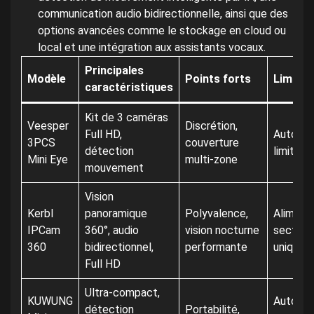
communication audio bidirectionnelle, ainsi que des
options avancées comme le stockage en cloud ou
local et une intégration aux assistants vocaux.
Principales
Modèle
Points forts
Limites
caractéristiques
Kit de 3 caméras
Veesper
Discrétion,
Full HD,
Autono
3PCS
couverture
détection
limitée
Mini Eye
multi-zone
mouvement
Vision
Kerbl
panoramique
Polyvalence,
Aliment
IPCam
360°, audio
vision nocturne
secteur
360
bidirectionnel,
performante
uniquem
Full HD
Ultra-compact,
KUWUNG
Autono
détection
Portabilité,