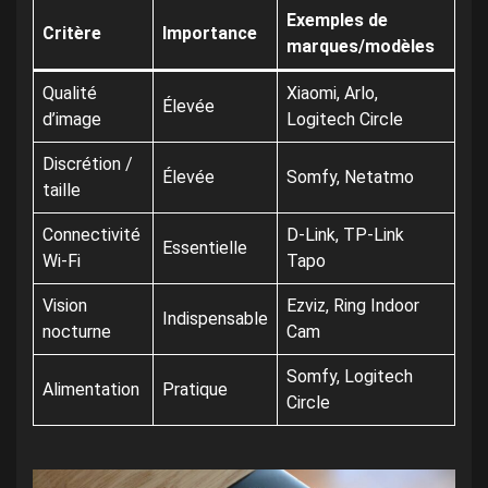
Exemples de
Critère
Importance
marques/modèles
Qualité
Xiaomi, Arlo,
Élevée
d’image
Logitech Circle
Discrétion /
Élevée
Somfy, Netatmo
taille
Connectivité
D-Link, TP-Link
Essentielle
Wi-Fi
Tapo
Vision
Ezviz, Ring Indoor
Indispensable
nocturne
Cam
Somfy, Logitech
Alimentation
Pratique
Circle