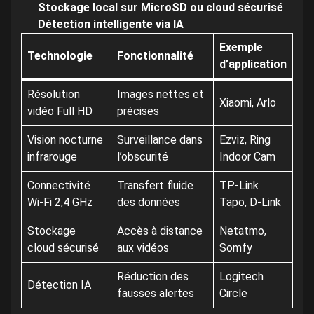
Stockage local sur MicroSD ou cloud sécurisé
Détection intelligente via IA
Exemple
Technologie
Fonctionnalité
d’application
Résolution
Images nettes et
Xiaomi, Arlo
vidéo Full HD
précises
Vision nocturne
Surveillance dans
Ezviz, Ring
infrarouge
l’obscurité
Indoor Cam
Connectivité
Transfert fluide
TP-Link
Wi-Fi 2,4 GHz
des données
Tapo, D-Link
Stockage
Accès à distance
Netatmo,
cloud sécurisé
aux vidéos
Somfy
Réduction des
Logitech
Détection IA
fausses alertes
Circle