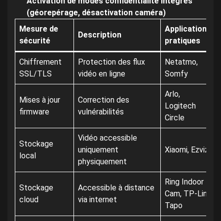
Activation de modes confidentialité intégrés
(géorepérage, désactivation caméra)
Mesure de
Applications
Description
sécurité
pratiques
Chiffrement
Protection des flux
Netatmo,
SSL/TLS
vidéo en ligne
Somfy
Arlo,
Mises à jour
Correction des
Logitech
firmware
vulnérabilités
Circle
Vidéo accessible
Stockage
uniquement
Xiaomi, Ezviz
local
physiquement
Ring Indoor
Stockage
Accessible à distance
Cam, TP-Link
cloud
via internet
Tapo