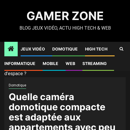
Skip
to
GAMER ZONE
content
BLOG JEUX VIDÉO, ACTU HIGH TECH & WEB
JEUX VIDÉO
DOMOTIQUE
HIGH TECH
Gamer Zone
»
High Tech
»
Quelle caméra domotique
INFORMATIQUE
MOBILE
WEB
STREAMING
compacte est adaptée aux appartements avec peu
d’espace ?
Domotique
Quelle caméra
domotique compacte
est adaptée aux
appartements avec peu