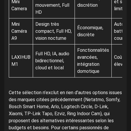
Mini
et stoc
mouvement, Full
discrétion
Camera
limités
HD
Mini
Design très
Autono
Économique,
Caméra
compact, Full HD,
batterie
discrète
A9
vision nocturne
courte
Fonctionnalités
Full HD, IA, audio
LAXIHUB
avancées,
Coût pl
bidirectionnel,
M1
intégration
élevé
cloud et local
domotique
Cette sélection n’exclut en rien d’autres options issues
des marques citées précédemment (Netatmo, Somfy,
Bosch Smart Home, Arlo, Logitech Circle, D-Link,
Xiaomi, TP-Link Tapo, Ezviz, Ring Indoor Cam), qui
proposent des alternatives intéressantes selon les
budgets et besoins. Pour certains passionnés de