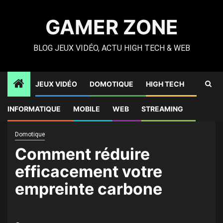
Skip
to
GAMER ZONE
content
BLOG JEUX VIDÉO, ACTU HIGH TECH & WEB
JEUX VIDÉO
DOMOTIQUE
HIGH TECH
Gamer Zone
»
High Tech
»
Comment réduire efficacement
INFORMATIQUE
MOBILE
WEB
STREAMING
votre empreinte carbone
Domotique
Comment réduire
efficacement votre
empreinte carbone