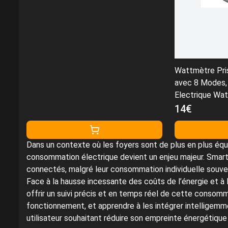
Wattmètre Pri
avec 8 Modes,
Electrique Wa
Rétroéclairé,
14€
d'Énergie Comp
Alarme Sonore
Dans un contexte où les foyers sont de plus en plus équi
consommation électrique devient un enjeu majeur. Smartp
connectés, malgré leur consommation individuelle souv
Face à la hausse incessante des coûts de l’énergie et à 
offrir un suivi précis et en temps réel de cette consom
fonctionnement, et apprendre à les intégrer intelligemm
utilisateur souhaitant réduire son empreinte énergétiqu