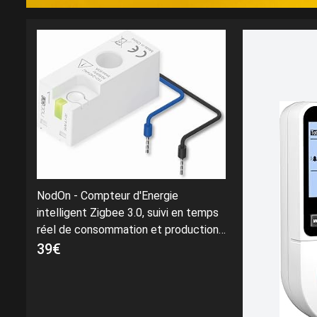
NodOn - Compteur d'Energie
intelligent Zigbee 3.0, suivi en temps
réel de consommation et production
d’électricité, ultra compact, mesure
39€
précise, compatible Home Assistant,
Jeedom, Zigbee2MQTT, ZHA