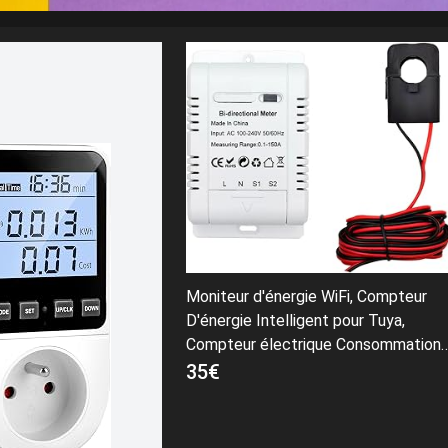
Moniteur d'énergie WiFi, Compteur
D'énergie Intelligent pour Tuya,
Compteur électrique Consommation
Numérique Smart Bidirectionnel
35€
Compteur D'énergie Domotique
Maison 150A Pince Capteur De
courant