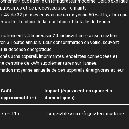
ctionnement quotidien d’un réfrigérateur moderne. Cela s’explique
 puissantes et de processeurs performants.
r 4K de 32 pouces consomme en moyenne 60 watts, alors que
atts. Le choix de la résolution et la taille de l’écran
onctionnent 24 heures sur 24, induisant une consommation
iron 31 euros annuels. Leur consommation en veille, souvent
t la dépense énergétique.
chés sans appareil, imprimantes, enceintes connectées et
 une centaine de kWh supplémentaires sur l’année.
ation moyenne annuelle de ces appareils énergivores et leur
Coût
Impact (équivalent en appareils
approximatif (€)
domestiques)
75 – 115
Comparable à un réfrigérateur moderne