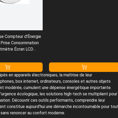
se Compteur d'Énergie
 Prise Consommation
ttmètre Écran LCD
 Mesure Consommation
teur Électrique avec
 de Surcharge 3680W
pés en appareils électroniques, la maîtrise de leur
hones, box internet, ordinateurs, consoles et autres objets
ent modérée, cumulent une dépense énergétique importante.
l’urgence écologique, les solutions high-tech se multiplient pour
mation. Découvrir ces outils performants, comprendre leur
ent constitue aujourd’hui une démarche incontournable pour tou
e sans renoncer au confort moderne.