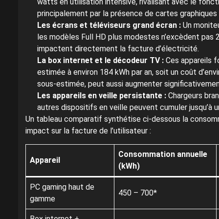
watts en utilisation intensive, rivalisant avec le fon
principalement par la présence de cartes graphiques
Les écrans et téléviseurs grand écran :
Un moniteu
les modèles Full HD plus modestes n’excèdent pas 25 w
impactent directement la facture d’électricité.
La box internet et le décodeur TV :
Ces appareils f
estimée à environ 184 kWh par an, soit un coût d’env
sous-estimée, peut aussi augmenter significativemen
Les appareils en veille persistante :
Chargeurs bran
autres dispositifs en veille peuvent cumuler jusqu’à
Un tableau comparatif synthétise ci-dessous la consomm
impact sur la facture de l’utilisateur :
Consommation annuelle
Appareil
(kWh)
PC gaming haut de
450 – 700*
gamme
Box internet +