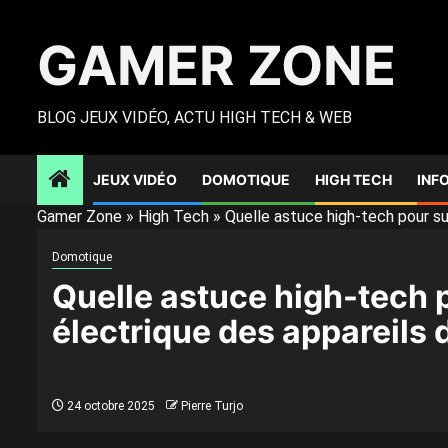
Skip
to
GAMER ZONE
content
BLOG JEUX VIDÉO, ACTU HIGH TECH & WEB
JEUX VIDÉO
DOMOTIQUE
HIGH TECH
INF
Gamer Zone
»
High Tech
»
Quelle astuce high-tech pour su
Domotique
Quelle astuce high-tech 
électrique des appareils 
24 octobre 2025
Pierre Turjo