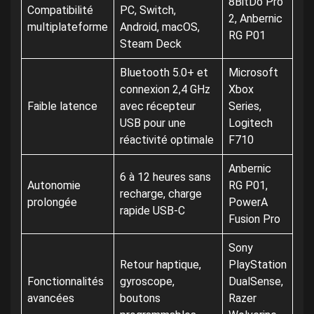
8BitDo Pro
Compatibilité
PC, Switch,
2, Anbernic
multiplateforme
Android, macOS,
RG P01
Steam Deck
Bluetooth 5.0+ et
Microsoft
connexion 2,4 GHz
Xbox
Faible latence
avec récepteur
Series,
USB pour une
Logitech
réactivité optimale
F710
Anbernic
6 à 12 heures sans
Autonomie
RG P01,
recharge, charge
prolongée
PowerA
rapide USB-C
Fusion Pro
Sony
Retour haptique,
PlayStation
Fonctionnalités
gyroscope,
DualSense,
avancées
boutons
Razer