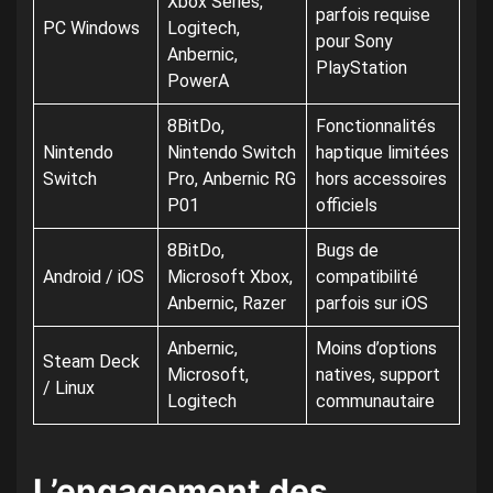
Xbox Series,
parfois requise
PC Windows
Logitech,
pour Sony
Anbernic,
PlayStation
PowerA
8BitDo,
Fonctionnalités
Nintendo
Nintendo Switch
haptique limitées
Switch
Pro, Anbernic RG
hors accessoires
P01
officiels
8BitDo,
Bugs de
Android / iOS
Microsoft Xbox,
compatibilité
Anbernic, Razer
parfois sur iOS
Anbernic,
Moins d’options
Steam Deck
Microsoft,
natives, support
/ Linux
Logitech
communautaire
L’engagement des