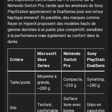
Nintendo Switch Pro, tandis que les amateurs de Sony
PlayStation apprécieront la DualSense pour son retour
haptique immersif. En parallèle, des marques comme
Razer et HyperX proposent des modèles hauts de
gamme destinés à un public plus compétitif, sensibles
à la performance mais également au confort dans la
durée.
Microsoft
Nintendo
Sony
Critère
Xbox
Switch
PlayStation
Series
Pro
DualSense
Moyenne à
Compacte,
Symétrique,
Taille/poids
grande,
~230 g
~280 g
~280 g
Surface
Texturé,
lisse avec
Grips en
Grip
confortable
bonne
caoutchouc