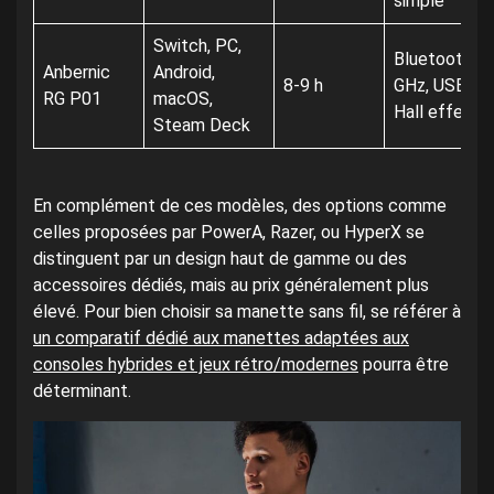
simple
Switch, PC,
Bluetooth 5.3
Anbernic
Android,
8-9 h
GHz, USB-C, 
RG P01
macOS,
Hall effect,
Steam Deck
En complément de ces modèles, des options comme
celles proposées par PowerA, Razer, ou HyperX se
distinguent par un design haut de gamme ou des
accessoires dédiés, mais au prix généralement plus
élevé. Pour bien choisir sa manette sans fil, se référer à
un comparatif dédié aux manettes adaptées aux
consoles hybrides et jeux rétro/modernes
pourra être
déterminant.