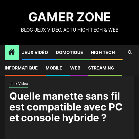
Skip
to
GAMER ZONE
content
BLOG JEUX VIDÉO, ACTU HIGH TECH & WEB
JEUX VIDÉO
DOMOTIQUE
HIGH TECH
Gamer Zone
»
High Tech
»
Quelle manette sans fil est
INFORMATIQUE
MOBILE
WEB
STREAMING
compatible avec PC et console hybride ?
Jeux Vidéo
Quelle manette sans fil
est compatible avec PC
et console hybride ?