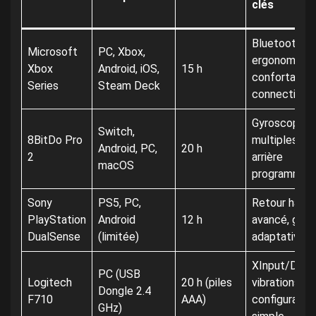
clés
Bluetooth 5.
Microsoft
PC, Xbox,
ergonomie
Xbox
Android, iOS,
15 h
confortable,
Series
Steam Deck
connectivité 
Gyroscope, p
Switch,
8BitDo Pro
multiples, b
Android, PC,
20 h
2
arrière
macOS
programmab
Sony
PS5, PC,
Retour hapti
PlayStation
Android
12 h
avancé, gâc
DualSense
(limitée)
adaptatives
XInput/Direc
PC (USB
Logitech
20 h (piles
vibrations,
Dongle 2.4
F710
AAA)
configuratio
GHz)