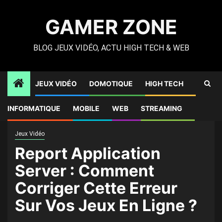
Skip
to
GAMER ZONE
content
BLOG JEUX VIDÉO, ACTU HIGH TECH & WEB
JEUX VIDÉO
DOMOTIQUE
HIGH TECH
Gamer Zone
»
High Tech
»
Report Application Server :
INFORMATIQUE
MOBILE
WEB
STREAMING
Comment Corriger Cette Erreur Sur Vos Jeux En Ligne ?
Jeux Vidéo
Report Application
Server : Comment
Corriger Cette Erreur
Sur Vos Jeux En Ligne ?