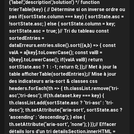
(‘label’,’description’,’solution’) */ function
trierTable(key) { // Détermine si on inverse ordre ou
pas if(sortState.column === key) { sortState.asc =
!sortState.asc; } else { sortState.column = key;
sortState.asc = true; }// Tri du tableau const
sortedEntries =
dataErreurs.entries.slice().sort((a,b) => { const
valA = a[key].toLowerCase(); const valB =
b[key].toLowerCase(); if(valA valB) return
sortState.asc ? 1 : -1; return 0; });// Met à jour la
table afficherTable(sortedEntries);// Mise à jour
des indicateurs aria-sort & classes css
headers.forEach(th => { th.classList.remove(‘tri-
asc’,’tri-desc’); if(th.dataset.key === key) {
th.classList.add(sortState.asc ? ‘tri-asc’ : ‘tri-
desc’); th.setAttribute(‘aria-sort’, sortState.asc ?
‘ascending’ : ‘descending’); } else {
th.setAttribute(‘aria-sort’, ‘none’); } });// Effacer
détails lors d’un tri detailsSection.innerHTML =