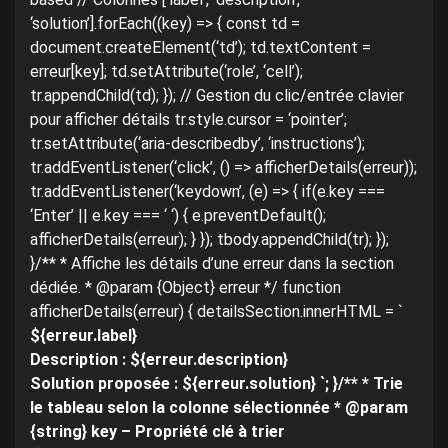
‘solution’].forEach((key) => { const td =
document.createElement(‘td’); td.textContent =
erreur[key]; td.setAttribute(‘role’, ‘cell’);
tr.appendChild(td); }); // Gestion du clic/entrée clavier
pour afficher détails tr.style.cursor = ‘pointer’;
tr.setAttribute(‘aria-describedby’, ‘instructions’);
tr.addEventListener(‘click’, () => afficherDetails(erreur));
tr.addEventListener(‘keydown’, (e) => { if(e.key ===
‘Enter’ || e.key === ‘ ‘) { e.preventDefault();
afficherDetails(erreur); } }); tbody.appendChild(tr); });
}/** * Affiche les détails d’une erreur dans la section
dédiée. * @param {Object} erreur */ function
afficherDetails(erreur) { detailsSection.innerHTML = `
${erreur.label}
Description : ${erreur.description}
Solution proposée : ${erreur.solution} `; }/** * Trie
le tableau selon la colonne sélectionnée * @param
{string} key – Propriété clé à trier