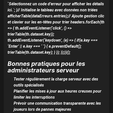
`
Sélectionnez un code d’erreur pour afficher les détails
ici.`; }// Initialise le tableau avec données non triées
afficherTable(dataErreurs.entries);// Ajoute gestion clic
et clavier sur les en-têtes pour trier headers.forEach(th
=> { th.addEventListener(‘click’, () =>
trierTable(th.dataset.key));
th.addEventListener(‘keydown’, (e) => { if(e.key ===
‘Enter’ || e.key === ‘ ‘) { e.preventDefault();
trierTable(th.dataset.key); } }); });})();
Bonnes pratiques pour les
administrateurs serveur
Tester régulièrement la charge serveur avec des
outils spécialisés
Planifier les mises à jour aux heures creuses pour
limiter les interruptions
Prévoir une communication transparente avec les
joueurs lors de pannes majeures