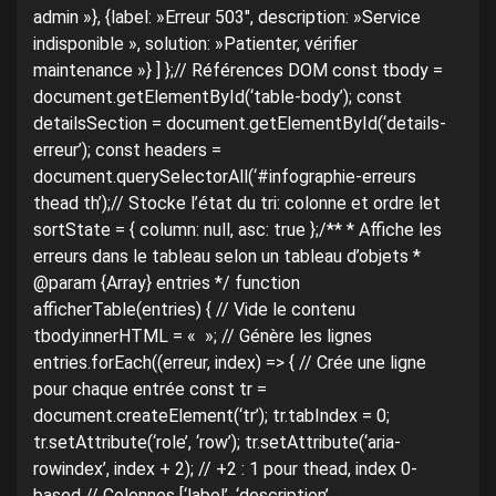
admin »}, {label: »Erreur 503″, description: »Service
indisponible », solution: »Patienter, vérifier
maintenance »} ] };// Références DOM const tbody =
document.getElementById(‘table-body’); const
detailsSection = document.getElementById(‘details-
erreur’); const headers =
document.querySelectorAll(‘#infographie-erreurs
thead th’);// Stocke l’état du tri: colonne et ordre let
sortState = { column: null, asc: true };/** * Affiche les
erreurs dans le tableau selon un tableau d’objets *
@param {Array
} entries */ function
afficherTable(entries) { // Vide le contenu
tbody.innerHTML = « »; // Génère les lignes
entries.forEach((erreur, index) => { // Crée une ligne
pour chaque entrée const tr =
document.createElement(‘tr’); tr.tabIndex = 0;
tr.setAttribute(‘role’, ‘row’); tr.setAttribute(‘aria-
rowindex’, index + 2); // +2 : 1 pour thead, index 0-
based // Colonnes [‘label’, ‘description’,