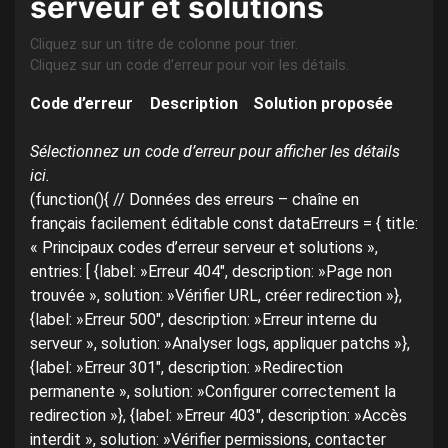
serveur et solutions
Cliquez sur un titre de colonne pour trier.
Cliquez sur un code d’erreur pour voir les détails.
Code d’erreur
Description
Solution proposée
Sélectionnez un code d’erreur pour afficher les détails
ici.
(function(){ // Données des erreurs – chaîne en
français facilement éditable const dataErreurs = { title:
« Principaux codes d’erreur serveur et solutions »,
entries: [ {label: »Erreur 404″, description: »Page non
trouvée », solution: »Vérifier URL, créer redirection »},
{label: »Erreur 500″, description: »Erreur interne du
serveur », solution: »Analyser logs, appliquer patchs »},
{label: »Erreur 301″, description: »Redirection
permanente », solution: »Configurer correctement la
redirection »}, {label: »Erreur 403″, description: »Accès
interdit », solution: »Vérifier permissions, contacter