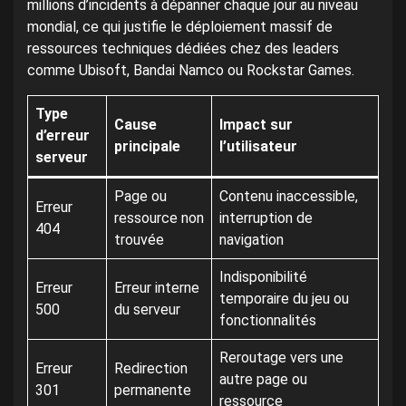
millions d’incidents à dépanner chaque jour au niveau
mondial, ce qui justifie le déploiement massif de
ressources techniques dédiées chez des leaders
comme Ubisoft, Bandai Namco ou Rockstar Games.
Type
Cause
Impact sur
d’erreur
principale
l’utilisateur
serveur
Page ou
Contenu inaccessible,
Erreur
ressource non
interruption de
404
trouvée
navigation
Indisponibilité
Erreur
Erreur interne
temporaire du jeu ou
500
du serveur
fonctionnalités
Reroutage vers une
Erreur
Redirection
autre page ou
301
permanente
ressource