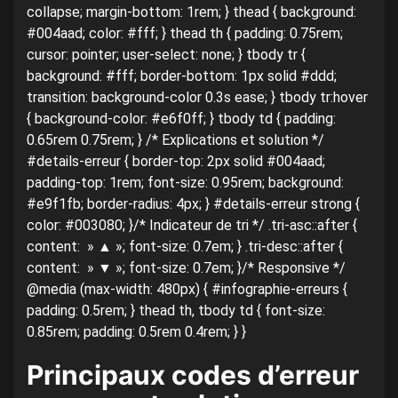
collapse; margin-bottom: 1rem; } thead { background:
#004aad; color: #fff; } thead th { padding: 0.75rem;
cursor: pointer; user-select: none; } tbody tr {
background: #fff; border-bottom: 1px solid #ddd;
transition: background-color 0.3s ease; } tbody tr:hover
{ background-color: #e6f0ff; } tbody td { padding:
0.65rem 0.75rem; } /* Explications et solution */
#details-erreur { border-top: 2px solid #004aad;
padding-top: 1rem; font-size: 0.95rem; background:
#e9f1fb; border-radius: 4px; } #details-erreur strong {
color: #003080; }/* Indicateur de tri */ .tri-asc::after {
content: » ▲ »; font-size: 0.7em; } .tri-desc::after {
content: » ▼ »; font-size: 0.7em; }/* Responsive */
@media (max-width: 480px) { #infographie-erreurs {
padding: 0.5rem; } thead th, tbody td { font-size:
0.85rem; padding: 0.5rem 0.4rem; } }
Principaux codes d’erreur