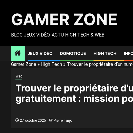
Skip
to
GAMER ZONE
content
BLOG JEUX VIDÉO, ACTU HIGH TECH & WEB
JEUX VIDÉO
DOMOTIQUE
HIGH TECH
INF
Gamer Zone
»
High Tech
»
Trouver le propriétaire d’un nu
Web
Trouver le propriétaire d
gratuitement : mission po
27 octobre 2025
Pierre Turjo