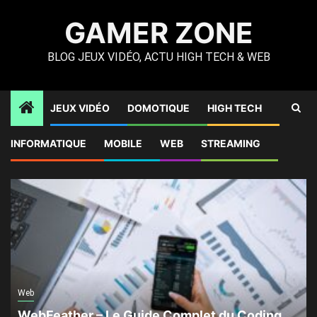
Skip
GAMER ZONE
to
content
BLOG JEUX VIDÉO, ACTU HIGH TECH & WEB
JEUX VIDÉO
DOMOTIQUE
HIGH TECH
A LA UNE !
INFORMATIQUE
MOBILE
WEB
STREAMING
Web
WebFeather – Le Guide Complet du Coding,