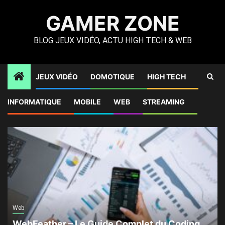
Skip
GAMER ZONE
to
content
BLOG JEUX VIDÉO, ACTU HIGH TECH & WEB
JEUX VIDÉO
DOMOTIQUE
HIGH TECH
A LA UNE !
INFORMATIQUE
MOBILE
WEB
STREAMING
Web
WebFeather – Le Guide Complet du Coding,